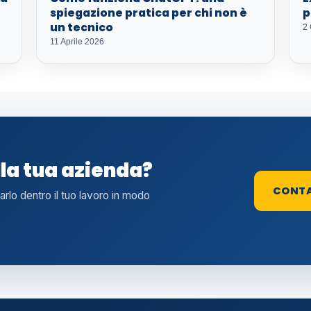
spiegazione pratica per chi non è
p
un tecnico
2
11 Aprile 2026
lla tua azienda?
CONT
tarlo dentro il tuo lavoro in modo