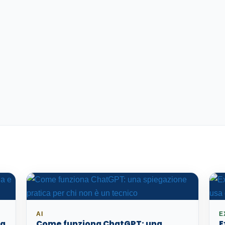
AI
E
sa
Come funziona ChatGPT: una
E