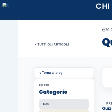
Vai
CHI
al
contenuto
20 
Q
TUTTI GLI ARTICOLI
Torna al blog
FILTRI
Categorie
← PR
Tutti
Quiz