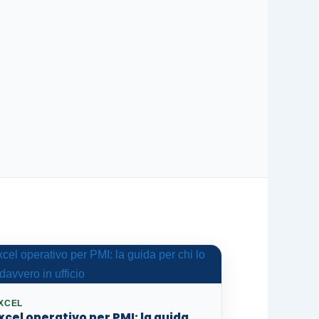
XCEL
xcel operativo per PMI: la guida