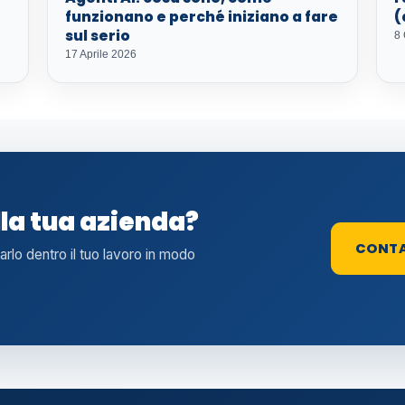
funzionano e perché iniziano a fare
(
sul serio
8
17 Aprile 2026
lla tua azienda?
CONT
tarlo dentro il tuo lavoro in modo