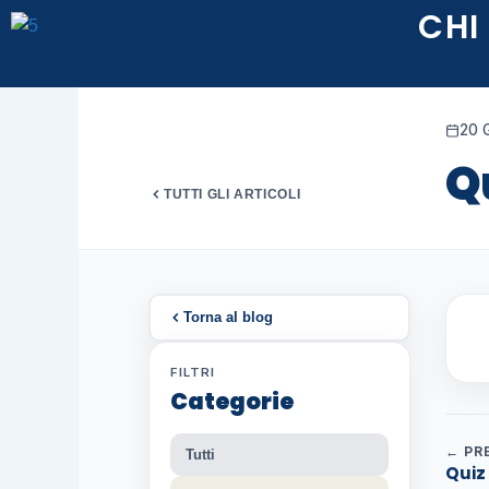
Vai
CHI
al
contenuto
20 
Q
TUTTI GLI ARTICOLI
Torna al blog
FILTRI
Categorie
← PR
Tutti
Quiz