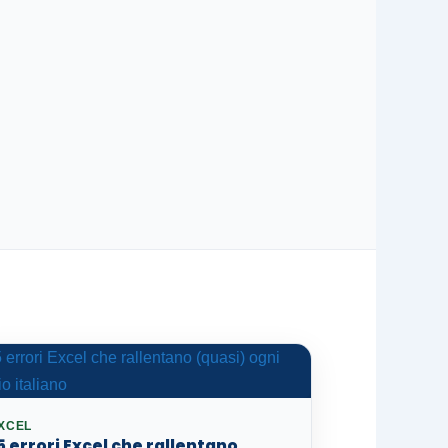
XCEL
 5 errori Excel che rallentano