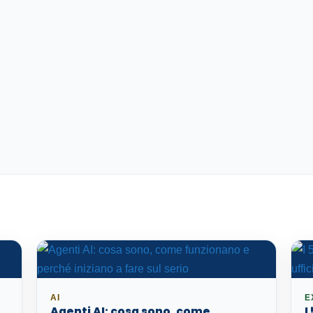
AI
E
Agenti AI: cosa sono, come
I