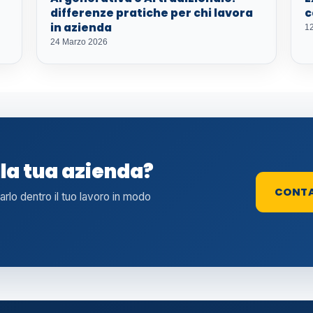
differenze pratiche per chi lavora
c
in azienda
1
24 Marzo 2026
lla tua azienda?
CONT
tarlo dentro il tuo lavoro in modo