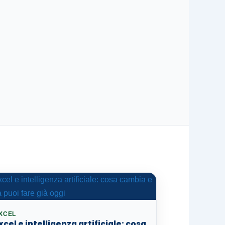
XCEL
xcel e intelligenza artificiale: cosa