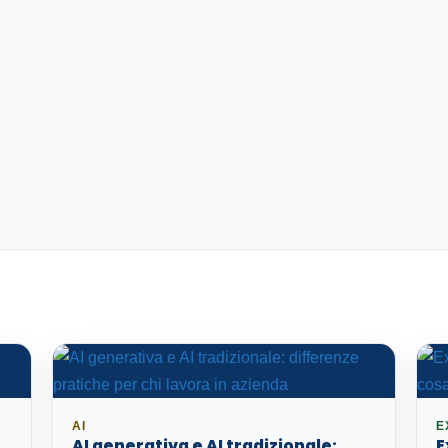
AI
E
AI generativa e AI tradizionale:
E