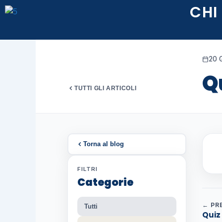
Vai
CHI
al
contenuto
20 
Qu
TUTTI GLI ARTICOLI
Torna al blog
FILTRI
Categorie
← PR
Tutti
Quiz