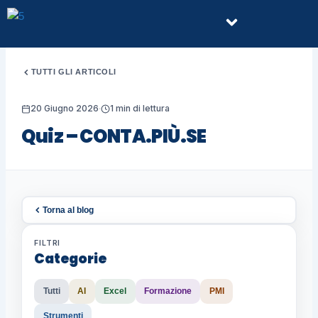
Vai
Menu
al
contenuto
TUTTI GLI ARTICOLI
20 Giugno 2026
·
1 min di lettura
Quiz – CONTA.PIÙ.SE
Torna al blog
FILTRI
Categorie
Tutti
AI
Excel
Formazione
PMI
Strumenti