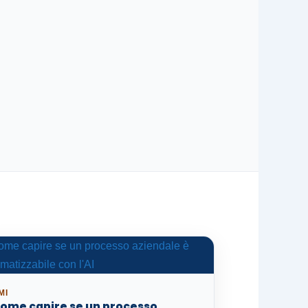
MI
ome capire se un processo