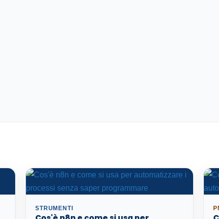
STRUMENTI
P
Cos'è n8n e come si usa per
C