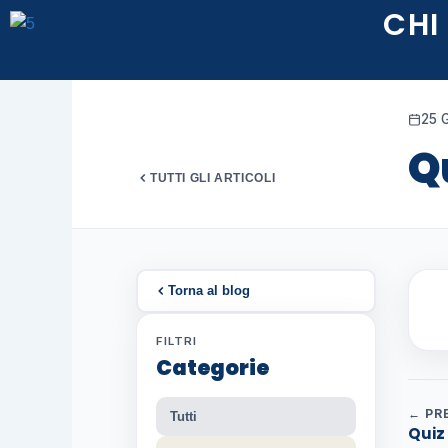
Vai
CHI
al
contenuto
25 
Qu
TUTTI GLI ARTICOLI
Torna al blog
FILTRI
Categorie
← PR
Tutti
Quiz