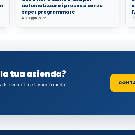
in
automatizzare i processi senza
a
saper programmare
l
4 Maggio 2026
29
lla tua azienda?
CONT
tarlo dentro il tuo lavoro in modo