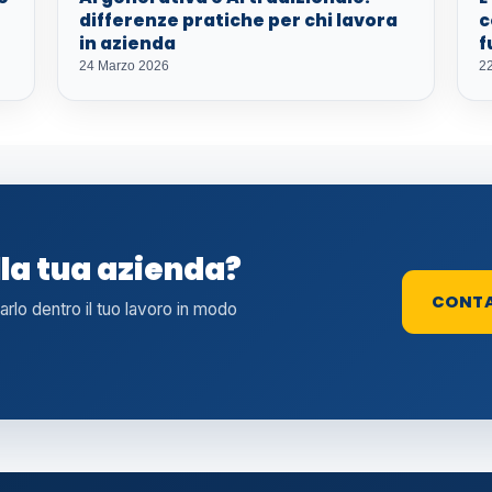
differenze pratiche per chi lavora
c
in azienda
f
24 Marzo 2026
22
lla tua azienda?
CONT
tarlo dentro il tuo lavoro in modo