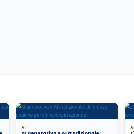
AI
A
e
AI generativa e AI tradizionale:
L