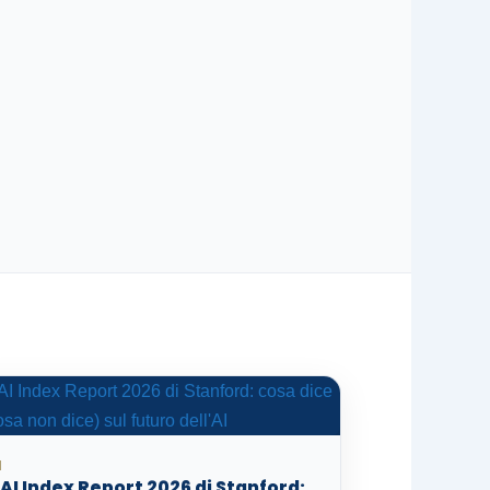
I
'AI Index Report 2026 di Stanford: