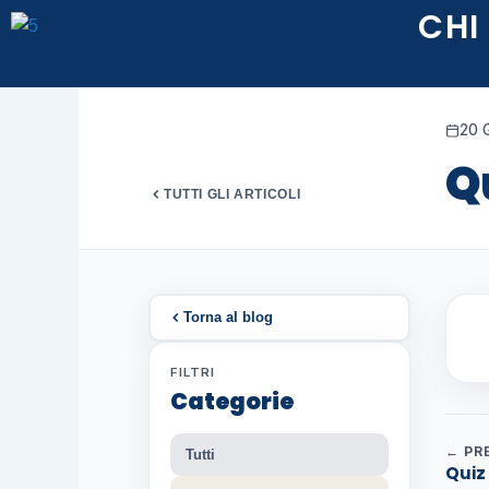
Vai
CHI
al
contenuto
20 
Q
TUTTI GLI ARTICOLI
Torna al blog
FILTRI
Categorie
← PR
Tutti
Quiz