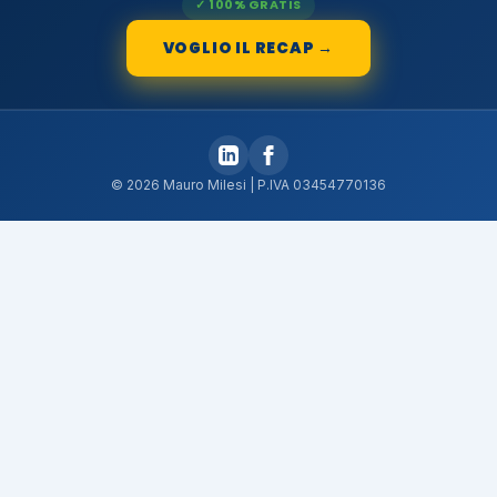
✓ 100% GRATIS
VOGLIO IL RECAP →
© 2026 Mauro Milesi | P.IVA 03454770136