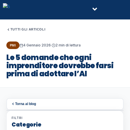
Vai
Menu
al
contenuto
TUTTI GLI ARTICOLI
4 Gennaio 2026
·
2 min di lettura
PMI
Le 5 domande che ogni
imprenditore dovrebbe farsi
prima di adottare l’AI
Torna al blog
FILTRI
Categorie